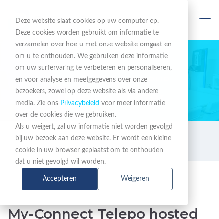
Deze website slaat cookies op uw computer op.
Deze cookies worden gebruikt om informatie te
verzamelen over hoe u met onze website omgaat en
om u te onthouden. We gebruiken deze informatie
om uw surfervaring te verbeteren en personaliseren,
EEN COMPLEET PORTFOLIO
en voor analyse en meetgegevens over onze
bezoekers, zowel op deze website als via andere
Training Center
media. Zie ons
Privacybeleid
voor meer informatie
over de cookies die we gebruiken.
Als u weigert, zal uw informatie niet worden gevolgd
Training
My-Connect Telepo hosted
bij uw bezoek aan deze website. Er wordt een kleine
administrator training
cookie in uw browser geplaatst om te onthouden
dat u niet gevolgd wil worden.
Accepteren
Weigeren
My-Connect Telepo hosted