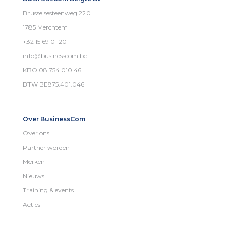
Brusselsesteenweg 220
1785 Merchtem
+32 15 69 01 20
info@businesscom.be
KBO 08.754.010.46
BTW BE875.401.046
Over BusinessCom
Over ons
Partner worden
Merken
Nieuws
Training & events
Acties