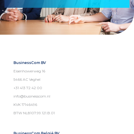
BusinessCom BV
Eisenhowerweg 16
5466 AC Veghel
+31 413 72 42 00
info@businesscom.nl
KVK 17146496
BTW NL8107.99.121.B.01
BusinessCom België BV