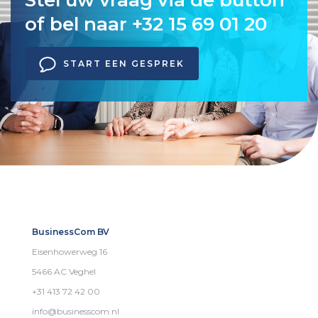
Stel uw vraag via de button
of bel naar +32 15 69 01 20
START EEN GESPREK
BusinessCom BV
Eisenhowerweg 16
5466 AC Veghel
+31 413 72 42 00
info@businesscom.nl