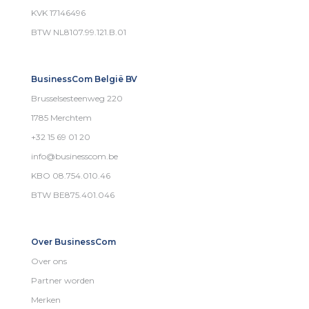
KVK 17146496
BTW NL8107.99.121.B.01
BusinessCom België BV
Brusselsesteenweg 220
1785 Merchtem
+32 15 69 01 20
info@businesscom.be
KBO 08.754.010.46
BTW BE875.401.046
Over BusinessCom
Over ons
Partner worden
Merken