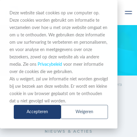
Deze website slaat cookies op uw computer op.
Deze cookies worden gebruikt om informatie te
verzamelen over hoe u met onze website omgaat en
om u te onthouden. We gebruiken deze informatie
om uw surfervaring te verbeteren en personaliseren,
BLIJF OP DE HOOGTE
en voor analyse en meetgegevens over onze
bezoekers, zowel op deze website als via andere
Nieuws & Acties
media. Zie ons
Privacybeleid
voor meer informatie
over de cookies die we gebruiken.
Als u weigert, zal uw informatie niet worden gevolgd
Nieuws &
Yealink UVC84 Camera
bij uw bezoek aan deze website. Er wordt een kleine
Acties
promo
cookie in uw browser geplaatst om te onthouden
dat u niet gevolgd wil worden.
Accepteren
Weigeren
NIEUWS & ACTIES