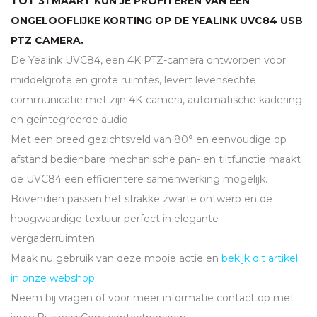
TOT 31 MAART KUN JE PROFITEREN VAN EEN
ONGELOOFLIJKE KORTING OP DE YEALINK UVC84
USB
PTZ
CAMERA.
De Yealink UVC84, een 4K
PTZ
-camera ontworpen voor
middelgrote en grote ruimtes, levert levensechte
communicatie met zijn 4K-camera, automatische kadering
en geïntegreerde audio.
Met een breed gezichtsveld van 80° en eenvoudige op
afstand bedienbare mechanische pan- en tiltfunctie maakt
de UVC84 een efficiëntere samenwerking mogelijk.
Bovendien passen het strakke zwarte ontwerp en de
hoogwaardige textuur perfect in elegante
vergaderruimten.
Maak nu gebruik van deze mooie actie en
bekijk dit artikel
in onze webshop.
Neem bij vragen of voor meer informatie contact op met