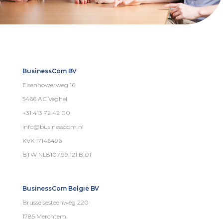
BusinessCom BV
Eisenhowerweg 16
5466 AC Veghel
+31 413 72 42 00
info@businesscom.nl
KVK 17146496
BTW NL8107.99.121.B.01
BusinessCom België BV
Brusselsesteenweg 220
1785 Merchtem