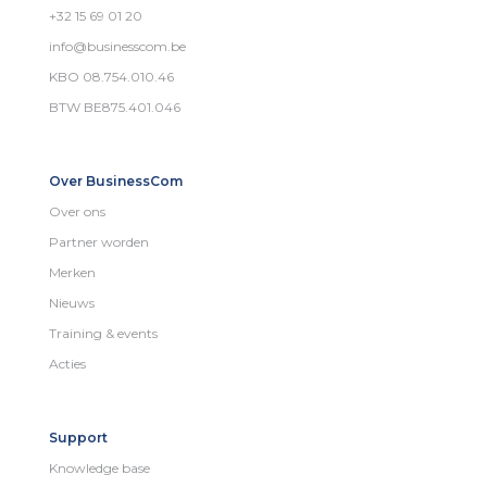
+32 15 69 01 20
info@businesscom.be
KBO 08.754.010.46
BTW BE875.401.046
Over BusinessCom
Over ons
Partner worden
Merken
Nieuws
Training & events
Acties
Support
Knowledge base