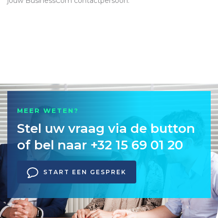
jouw BusinessCom contactpersoon.
MEER WETEN?
Stel uw vraag via de button
of bel naar +32 15 69 01 20
START EEN GESPREK