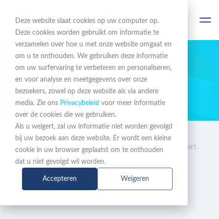
Deze website slaat cookies op uw computer op.
Deze cookies worden gebruikt om informatie te
verzamelen over hoe u met onze website omgaat en
om u te onthouden. We gebruiken deze informatie
om uw surfervaring te verbeteren en personaliseren,
BLIJF OP DE HOOGTE
en voor analyse en meetgegevens over onze
bezoekers, zowel op deze website als via andere
Nieuws & Acties
media. Zie ons
Privacybeleid
voor meer informatie
over de cookies die we gebruiken.
Als u weigert, zal uw informatie niet worden gevolgd
Nieuws
WHOOP-abonnement bij
bij uw bezoek aan deze website. Er wordt een kleine
&
doorlopen Barracuda Kickstart
cookie in uw browser geplaatst om te onthouden
Acties
Programma
dat u niet gevolgd wil worden.
Accepteren
Weigeren