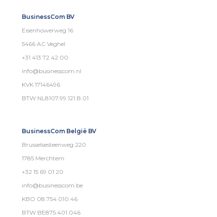
BusinessCom BV
Eisenhowerweg 16
5466 AC Veghel
+31 413 72 42 00
info@businesscom.nl
KVK 17146496
BTW NL8107.99.121.B.01
BusinessCom België BV
Brusselsesteenweg 220
1785 Merchtem
+32 15 69 01 20
info@businesscom.be
KBO 08.754.010.46
BTW BE875.401.046