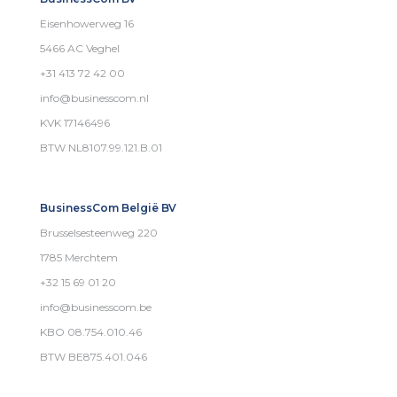
Eisenhowerweg 16
5466 AC Veghel
+31 413 72 42 00
info@businesscom.nl
KVK 17146496
BTW NL8107.99.121.B.01
BusinessCom België BV
Brusselsesteenweg 220
1785 Merchtem
+32 15 69 01 20
info@businesscom.be
KBO 08.754.010.46
BTW BE875.401.046