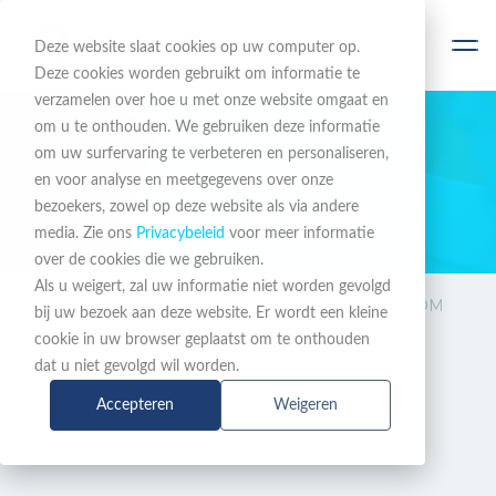
Deze website slaat cookies op uw computer op.
Deze cookies worden gebruikt om informatie te
verzamelen over hoe u met onze website omgaat en
om u te onthouden. We gebruiken deze informatie
om uw surfervaring te verbeteren en personaliseren,
BLIJF OP DE HOOGTE
en voor analyse en meetgegevens over onze
bezoekers, zowel op deze website als via andere
Nieuws & Acties
media. Zie ons
Privacybeleid
voor meer informatie
over de cookies die we gebruiken.
Als u weigert, zal uw informatie niet worden gevolgd
Nieuws
Schrijf nu in voor de LANCOM
bij uw bezoek aan deze website. Er wordt een kleine
& Acties
Discovery Ochtend bij
cookie in uw browser geplaatst om te onthouden
BusinessCom
dat u niet gevolgd wil worden.
Accepteren
Weigeren