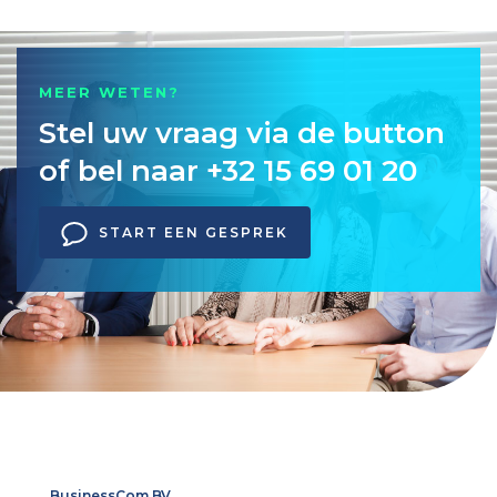
MEER WETEN?
Stel uw vraag via de button
of bel naar +32 15 69 01 20
START EEN GESPREK
BusinessCom BV