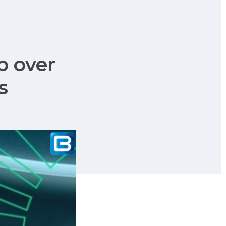
 over
s