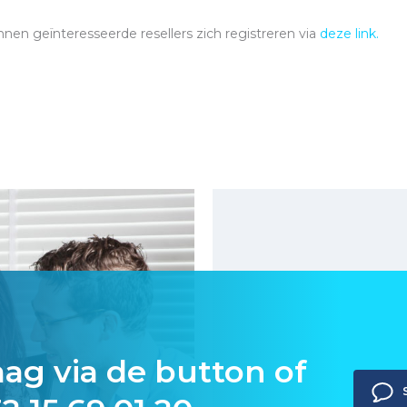
en geïnteresseerde resellers zich registreren via
deze link.
aag via de button of