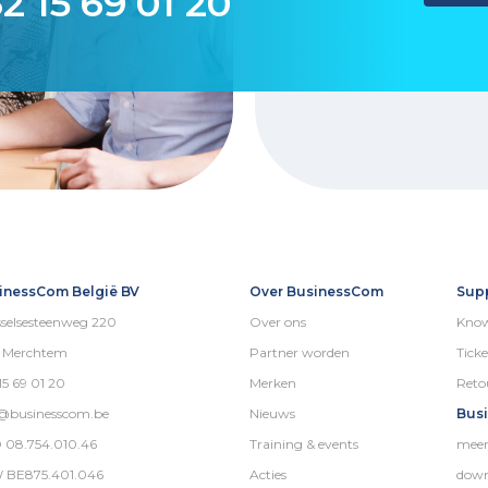
2 15 69 01 20
inessCom België BV
Over BusinessCom
Sup
selsesteenweg 220
Over ons
Know
5 Merchtem
Partner worden
Ticke
15 69 01 20
Merken
Reto
o@businesscom.be
Nieuws
Bus
 08.754.010.46
Training & events
meer
 BE875.401.046
Acties
down