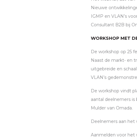
Nieuwe ontwikkelinge
IGMP
en
VLAN
’s vo
Consultant B2B bij O
WORKSHOP MET D
De workshop op 25 feb
Naast de markt- en 
uitgebreide en schaa
VLAN
’s gedemonstre
De workshop vindt pla
aantal deelnemers is
Mulder van Omada.
Deelnemers aan het 
Aanmelden voor het 