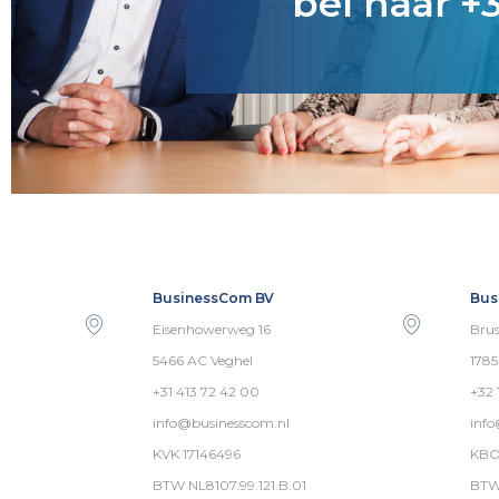
bel naar +3
BusinessCom BV
Bus
Eisenhowerweg 16
Brus
5466 AC Veghel
178
+31 413 72 42 00
+32 
info@businesscom.nl
inf
KVK 17146496
KBO
BTW NL8107.99.121.B.01
BTW