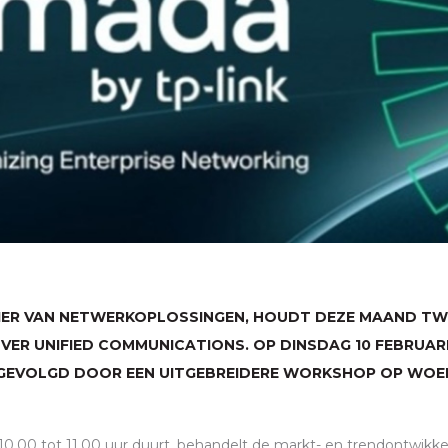
IER VAN NETWERKOPLOSSINGEN, HOUDT DEZE MAAND TW
VER UNIFIED COMMUNICATIONS. OP DINSDAG 10 FEBRUARI
 GEVOLGD DOOR EEN UITGEBREIDERE WORKSHOP OP WOE
10.00 tot 11.00 uur duurt, behandelt de markt- en trendontwikke