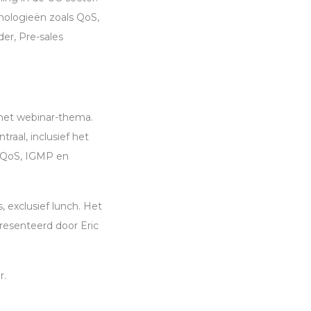
nologieën zoals QoS,
er, Pre-sales
 het webinar-thema.
traal, inclusief het
 QoS,
IGMP
en
 exclusief lunch. Het
resenteerd door Eric
r.