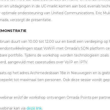
n en uitdagingen in de UC-markt komen aan bod, evenals tech
or optimale ondersteuning van Unified Communications. Eric Muld
mada, verzorgt de presentatie.
EMONSTRATIE
ruari duurt van 10.00 tot 12.00 uur en biedt een verdieping op
trendontwikkelingen staat VoWiFi met Omada’s
SDN
platform cen
lbare portfolio. Tijdens de workshop worden technologieën zoals
erd, aangevuld met casestudies over VoIP en
IPTV
.
ats op het adres Archimedesbaan 18e in Nieuwegein en is gratis,
 beperkt tot maximaal tien personen. Ook deze sessie wordt gep
webinar en/of de workshop ontvangen Omada Points per partne
webinar kan via
deze link.