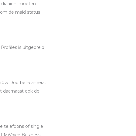
s draaien, moeten
r om de maid status
Profiles is uitgebreid
940w Doorbell-camera,
t daarnaast ook de
e telefoons of single
et MiVoice Business