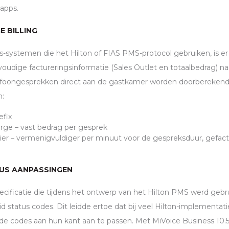
 apps.
E BILLING
s-systemen die het Hilton of
FIAS
PMS
-protocol gebruiken, is e
dige factureringsinformatie (Sales Outlet en totaalbedrag) na
foongesprekken direct aan de gastkamer worden doorberekend
n:
efix
rge – vast bedrag per gesprek
lier – vermenigvuldiger per minuut voor de gespreksduur, gefac
TUS AANPASSINGEN
ecificatie die tijdens het ontwerp van het Hilton
PMS
werd gebru
 status codes. Dit leidde ertoe dat bij veel Hilton-implementati
de codes aan hun kant aan te passen. Met MiVoice Business 10