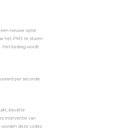
r een nieuwe optie
ar het
PMS
te sturen.
. Het bedrag wordt
tureerd per seconde
ikt, bevatte
es interventie van
.5 worden deze codes