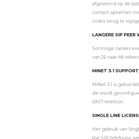
afgestemd op de laats
contact opnemen me
codes terug te wijzig
LANGERE
SIP
PEER
Sommige carriers ei
van 26 naar 48 tekens
MINET 3.1 SUPPORT
MiNet 3.1 is gebunde
die wordt geconfigur
6907-telefoon.
SINGLE LINE LICEN
Het gebruik van Singl
line
SIP
-telefoons, w