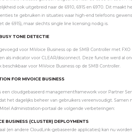
lijkheid ook uitgebreid naar de 6910, 6915 en 6970. Dit maakt h
centies te gebruiken in situaties waar high-end telefoons gewenst
 de 6915), maar slechts single line licensing nodig is.
BUSY TONE DETECTIE
egevoegd voor MiVoice Business op de
SMB
Controller met
FXO
n als indicator voor
CLEAR
/disconnect. Deze functie werd al o
ok beschikbaar voor MiVoice Business op de
SMB
Controller.
TION FOR MIVOICE BUSINESS
n is een cloudgebaseerd managementframework voor Partner Ser
at het dagelijks beheer van gebruikers vereenvoudigt. Samen 
 Mitel Administration-portaal de volgende verbeteringen:
CE BUSINESS (CLUSTER) DEPLOYMENTS
al (en andere CloudLink-gebaseerde applicaties) kan nu worden 