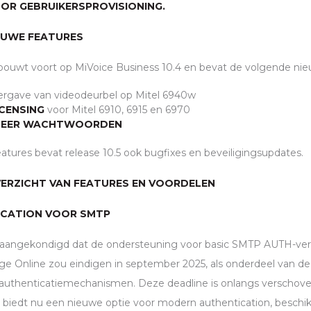
OR GEBRUIKERSPROVISIONING.
EUWE FEATURES
ouwt voort op MiVoice Business 10.4 en bevat de volgende nieu
rgave van videodeurbel op Mitel 6940w
ICENSING
voor Mitel 6910, 6915 en 6970
EER WACHTWOORDEN
tures bevat release 10.5 ook bugfixes en beveiligingsupdates.
ERZICHT VAN FEATURES EN VOORDELEN
ICATION VOOR
SMTP
 aangekondigd dat de ondersteuning voor basic
SMTP
AUTH
-ve
e Online zou eindigen in september 2025, als onderdeel van de t
 authenticatiemechanismen. Deze deadline is onlangs verschoven
5 biedt nu een nieuwe optie voor modern authentication, beschi