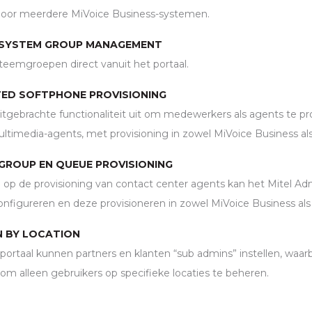
door meerdere MiVoice Business-systemen.
S SYSTEM GROUP MANAGEMENT
teemgroepen direct vanuit het portaal.
TED SOFTPHONE PROVISIONING
uitgebrachte functionaliteit uit om medewerkers als agents te pr
multimedia-agents, met provisioning in zowel MiVoice Business als
GROUP EN QUEUE PROVISIONING
g op de provisioning van contact center agents kan het Mitel Adm
configureren en deze provisioneren in zowel MiVoice Business als
N BY LOCATION
ortaal kunnen partners en klanten “sub admins” instellen, waar
 alleen gebruikers op specifieke locaties te beheren.