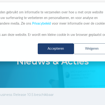
den gebruikt om informatie te verzamelen over hoe u met onze website
 surfervaring te verbeteren en personaliseren, en voor analyse en
OVER ONS
MERKEN
NIEUWS & ACTIES
 andere media. Zie ons
Privacybeleid
voor meer informatie over de cookie
k aan deze website. Er wordt een kleine cookie in uw browser geplaatst 
Accepteren
Weigeren
BLIJF OP DE HOOGTE
Nieuws & Acties
usiness Release 10.5 beschikbaar