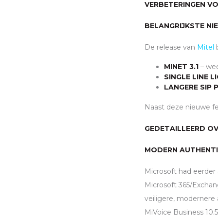
VERBETERINGEN VO
BELANGRIJKSTE NI
De release van
Mitel
b
MINET 3.1
– wee
SINGLE LINE L
LANGERE
SIP
P
Naast deze nieuwe fea
GEDETAILLEERD OV
MODERN AUTHENT
Microsoft had eerder
Microsoft 365/Exchang
veiligere, modernere
MiVoice Business 10.