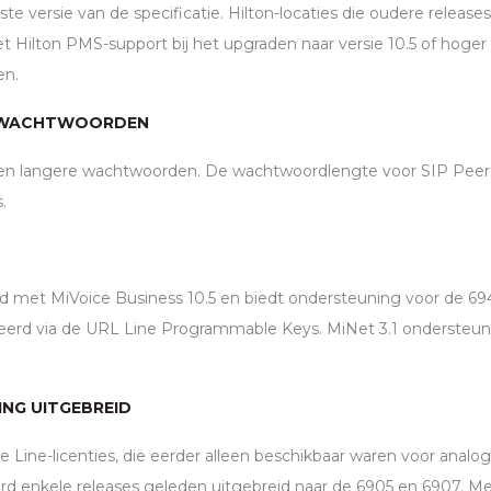
te versie van de specificatie. Hilton-locaties die oudere release
t Hilton
PMS
-support bij het upgraden naar versie 10.5 of hoge
en.
 WACHTWOORDEN
sen langere wachtwoorden. De wachtwoordlengte voor
SIP
Peer 
.
ld met MiVoice Business 10.5 en biedt ondersteuning voor de 6
eerd via de
URL
Line Programmable Keys. MiNet 3.1 ondersteun
SING UITGEBREID
e Line-licenties, die eerder alleen beschikbaar waren voor analog
erd enkele releases geleden uitgebreid naar de 6905 en 6907. M