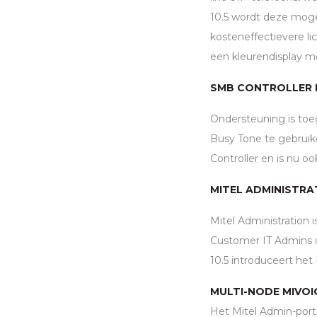
10.5 wordt deze moge
kosteneffectievere li
een kleurendisplay met
SMB
CONTROLLER 
Ondersteuning is to
Busy Tone te gebruike
Controller en is nu o
MITEL ADMINISTRA
Mitel Administratio
Customer IT Admins d
10.5 introduceert het
MULTI-NODE MIVOI
Het Mitel Admin-porta