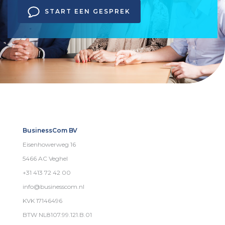
START EEN GESPREK
BusinessCom BV
Eisenhowerweg 16
5466 AC Veghel
+31 413 72 42 00
info@businesscom.nl
KVK 17146496
BTW NL8107.99.121.B.01