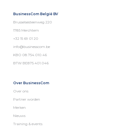
BusinessCom België BV
Brusselsesteenweg 220
1785 Merchtem
+32 15 69 01 20
info@businesscom.be
KBO 08.754.010.46
BTW BE875.401.046
Over BusinessCom
Over ons
Partner worden
Merken
Nieuws
Training & events