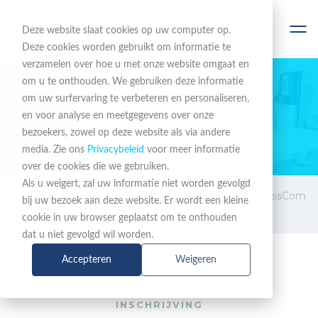
Deze website slaat cookies op uw computer op.
Deze cookies worden gebruikt om informatie te
verzamelen over hoe u met onze website omgaat en
om u te onthouden. We gebruiken deze informatie
om uw surfervaring te verbeteren en personaliseren,
EEN COMPLEET PORTFOLIO
en voor analyse en meetgegevens over onze
bezoekers, zowel op deze website als via andere
Training Center
media. Zie ons
Privacybeleid
voor meer informatie
over de cookies die we gebruiken.
Als u weigert, zal uw informatie niet worden gevolgd
Training
Deepdive Barracuda BusinessCom
bij uw bezoek aan deze website. Er wordt een kleine
Cloud Experience
cookie in uw browser geplaatst om te onthouden
dat u niet gevolgd wil worden.
Accepteren
Weigeren
INSCHRIJVING