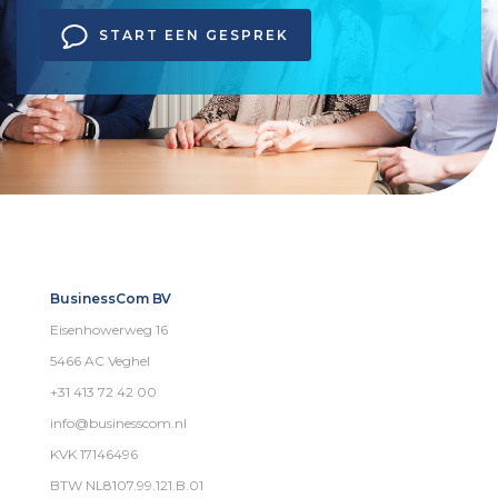
START EEN GESPREK
BusinessCom BV
Eisenhowerweg 16
5466 AC Veghel
+31 413 72 42 00
info@businesscom.nl
KVK 17146496
BTW NL8107.99.121.B.01