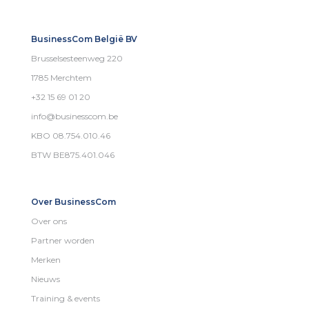
BusinessCom België BV
Brusselsesteenweg 220
1785 Merchtem
+32 15 69 01 20
info@businesscom.be
KBO 08.754.010.46
BTW BE875.401.046
Over BusinessCom
Over ons
Partner worden
Merken
Nieuws
Training & events